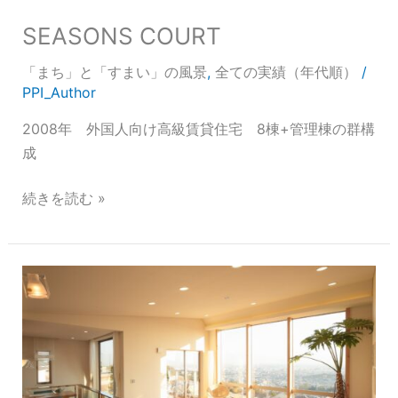
SEASONS COURT
「まち」と「すまい」の風景
,
全ての実績（年代順）
/
PPI_Author
2008年 外国人向け高級賃貸住宅 8棟+管理棟の群構
成
続きを読む »
グ
ラ
ン
フ
ォ
ー