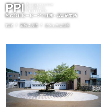
内
PPI
Progressive
Projects
容
Institute
株式会社ピーピーアイ計画・設計研究所
を
ス
TOP
業務と実績
オフィスと沿革
/
/
キ
ッ
プ
SEASONS
COURT