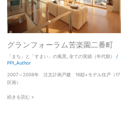
ラ
ム
苦
楽
園
グランフォーラム苦楽園二番町
二
番
「まち」と「すまい」の風景
,
全ての実績（年代順）
/
町
PPI_Author
2007～2008年 注文計画戸建 16邸+モデル住戸（17
区画）
続きを読む »