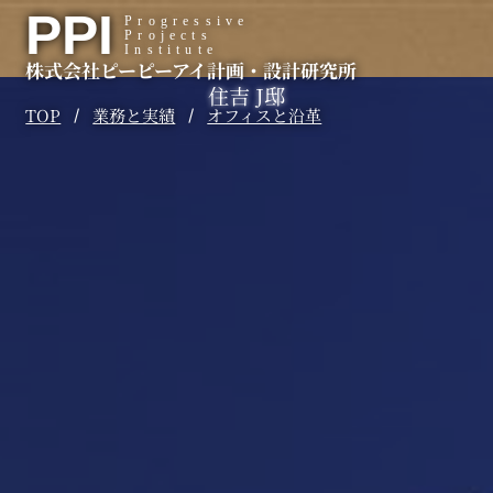
内
PPI
Progressive
Projects
容
Institute
株式会社ピーピーアイ計画・設計研究所
を
住吉 J邸
ス
TOP
業務と実績
オフィスと沿革
/
/
キ
ッ
プ