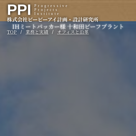
内
PPI
Progressive
Projects
容
Institute
株式会社ピーピーアイ計画・設計研究所
を
IHミートパッカー様 十和田ビーフプラント
ス
TOP
業務と実績
オフィスと沿革
/
/
キ
ッ
プ