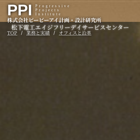
内
PPI
Progressive
Projects
容
Institute
株式会社ピーピーアイ計画・設計研究所
を
松下電工エイジフリーデイサービスセンター
ス
TOP
業務と実績
オフィスと沿革
/
/
キ
ッ
プ